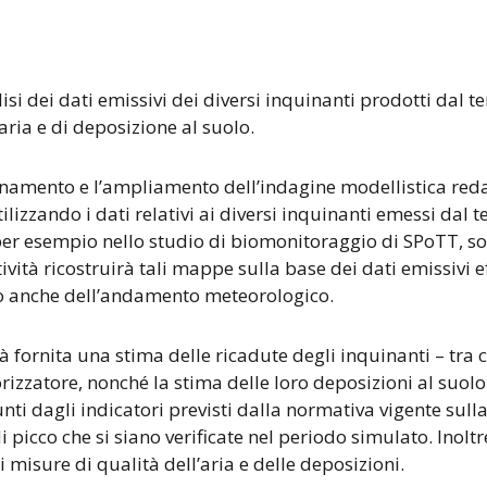
isi dei dati emissivi dei diversi inquinanti prodotti dal t
l’aria e di deposizione al suolo.
ornamento e l’ampliamento dell’indagine modellistica reda
lizzando i dati relativi ai diversi inquinanti emessi dal
 per esempio nello studio di biomonitoraggio di SPoTT, so
tività ricostruirà tali mappe sulla base dei dati emissivi 
to anche dell’andamento meteorologico.
 fornita una stima delle ricadute degli inquinanti – tra cu
izzatore, nonché la stima delle loro deposizioni al suol
nti dagli indicatori previsti dalla normativa vigente sulla
i picco che si siano verificate nel periodo simulato. Inoltr
i misure di qualità dell’aria e delle deposizioni.