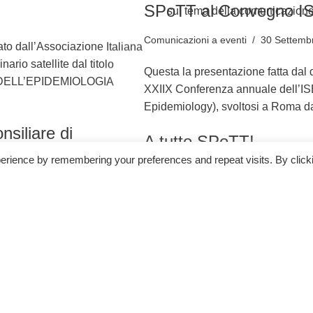
sul tema della comunicazione
SPoTT al Convegn
Comunicazioni a eventi
30 Se
to dall’Associazione Italiana
ario satellite dal titolo
Questa la presentazione fatt
DELL’EPIDEMIOLOGIA
XXIIX Conferenza annuale del
Epidemiology), svoltosi a R
erience by remembering your preferences and repeat visits. By click
siliare di
A tutto SPoTT!
Comunicazioni a eventi
30 Ma
Ricerca e comunicazione po
i al Gruppo SPoTT in seguito
che chi si occupa di divulgare
Grugliasco del 24 novembre
avere…
Leggi tutto »