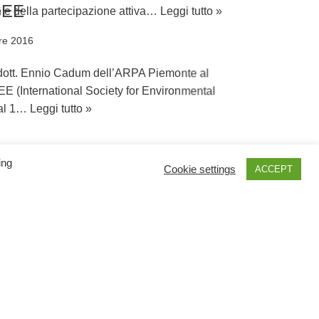
 e della partecipazione attiva…
Leggi tutto »
o ISEE
ttembre 2016
a dal dott. Ennio Cadum dell’ARPA Piemonte al
l’ISEE (International Society for Environmental
oma dal 1…
Leggi tutto »
ing
Cookie settings
ACCEPT
ggio 2014
ssono andare d’accordo? Questo è un argomento
 al pubblico i risultati della ricerca che possono