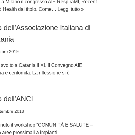
to a Milano il congresso AIE RespiraMI, Recent
d Health dal titolo. Come…
Leggi tutto »
ell’Associazione Italiana di
tania
obre 2019
è svolto a Catania il XLIII Convegno AIE
a e centomila. La riflessione si è
 dell’ANCI
ttembre 2018
 tenuto il workshop “COMUNITÀ E SALUTE –
in aree prossimali a impianti