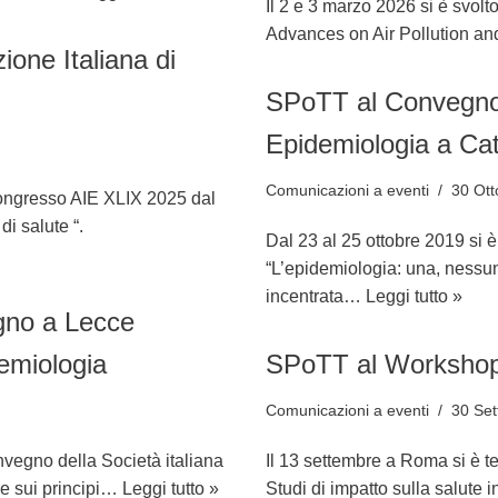
Il 2 e 3 marzo 2026 si è svol
Advances on Air Pollution an
one Italiana di
SPoTT al Convegno d
Epidemiologia a Ca
Comunicazioni a eventi
30 Ott
l congresso AIE XLIX 2025 dal
di salute “.
Dal 23 al 25 ottobre 2019 si 
“L’epidemiologia: una, nessun
incentrata…
Leggi tutto »
gno a Lecce
demiologia
SPoTT al Workshop
Comunicazioni a eventi
30 Se
onvegno della Società italiana
Il 13 settembre a Roma si è
re sui principi…
Leggi tutto »
Studi di impatto sulla salute 