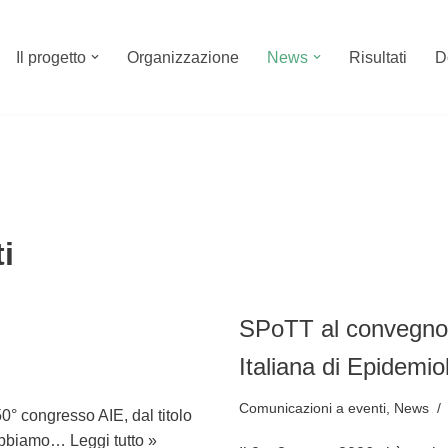
Il progetto
Organizzazione
News
Risultati
D
i
SPoTT al convegno 
Italiana di Epidemio
Comunicazioni a eventi
,
News
50° congresso AIE, dal titolo
o abbiamo…
Leggi tutto »