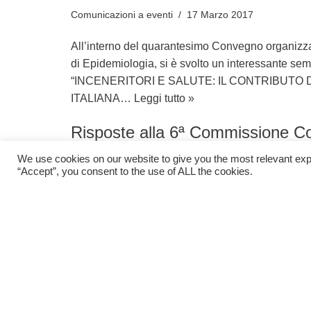
XL CONVEGNO AIE
Comunicazioni a eventi
17 Marzo 2017
All’interno del quarantesimo Convegno organizza
di Epidemiologia, si è svolto un interessante semin
“INCENERITORI E SALUTE: IL CONTRIBUTO 
ITALIANA…
Leggi tutto »
We use cookies on our website to give you the most relevant exp
“Accept”, you consent to the use of ALL the cookies.
Risposte alla 6ª Commissione Con
Grugliasco
Comunicazioni a eventi
30 Dicembre 2015
Pubblichiamo le risposte ufficiali ai quesiti post
alla VI Commissione Consiliare del Comune di 
2015. Le…
Leggi tutto »