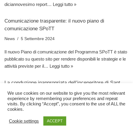
diciannovesimo report…
Leggi tutto »
Comunicazione trasparente: il nuovo piano di
comunicazione SPoTT
News
5 Settembre 2024
Il nuovo Piano di comunicazione del Programma SPoTT è stato
pubblicato su questo sito per rendere disponibili le strategie e le
attività previste per il…
Leggi tutto »
La conduzione inappropriata dell’inceneritore di Sant
Adrià de Besos ha avuto un impatto negativo
We use cookies on our website to give you the most relevant
sull’ambiente? Una revisione di 5 studi condotti nel
experience by remembering your preferences and repeat
visits. By clicking “Accept”, you consent to the use of ALL the
corso di 20 anni.
cookies.
Inceneritori e salute
,
News
1 Agosto 2024
Cookie settings
ACCEPT
Nel lavoro pubblicato su QEIOS, Domingo e colleghi