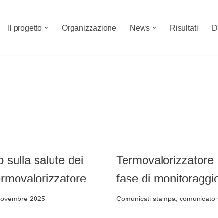
Il progetto
Organizzazione
News
Risultati
D
o sulla salute dei
Termovalorizzatore 
 termovalorizzatore
fase di monitoraggio 
Novembre 2025
Comunicati stampa
,
comunicato