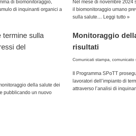
gramma di biomonitoraggio,
Nel mese di novembre 2024 s
cumulo di inquinanti organici a
il biomonitoraggio umano pr
sulla salute…
Leggi tutto »
e termine sulla
Monitoraggio della
ressi del
risultati
Comunicati stampa
,
comunicato
Il Programma SPoTT prosegue l
lavoratori dell’impianto di ter
onitoraggio della salute dei
attraverso l’analisi di inqui
tore pubblicando un nuovo