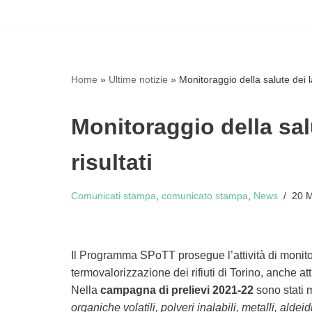
Vai
al
contenuto
Home
»
Ultime notizie
»
Monitoraggio della salute dei la
Monitoraggio della sal
risultati
Comunicati stampa
,
comunicato stampa
,
News
20 
Il Programma SPoTT prosegue l’attività di monitor
termovalorizzazione dei rifiuti di Torino, anche att
Nella
campagna di prelievi 2021-22
sono stati m
organiche volatili, polveri inalabili, metalli, alde