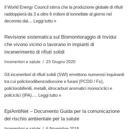
Il World Energy Council stima che la produzione globale di rifiuti
raddoppierà da 3 a oltre 6 milioni di tonnellate al giorno nel
decennio dal…
Leggi tutto »
Revisione sistematica sul Biomonitoraggio di Invidui
che vivono vicino o lavorano in impianti di
incenerimento di rifiuti solidi
Inceneritori e salute
23 Giugno 2020
Gli inceneritori di rifiuti solidi (SWI) emettono numerosi inquinanti
tra cui policlorodibenzodiossine e furani (PCDD / Fs),
policlorobifenili, metalli, idrocarburi aromatici monociclici e
policiclici (IPA).…
Leggi tutto »
EpiAmbNet – Documento Guida per la comunicazione
del rischio ambientale per la salute
Inceneritori e salute
6 Novembre 2018