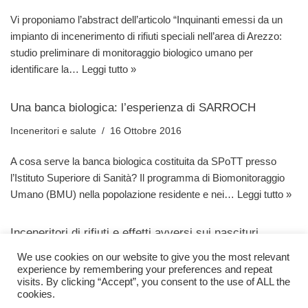
Vi proponiamo l’abstract dell’articolo “Inquinanti emessi da un
impianto di incenerimento di rifiuti speciali nell’area di Arezzo:
studio preliminare di monitoraggio biologico umano per
identificare la…
Leggi tutto »
Una banca biologica: l’esperienza di SARROCH
Inceneritori e salute
16 Ottobre 2016
A cosa serve la banca biologica costituita da SPoTT presso
l’Istituto Superiore di Sanità? Il programma di Biomonitoraggio
Umano (BMU) nella popolazione residente e nei…
Leggi tutto »
Inceneritori di rifiuti e effetti avversi sui nascituri
Inceneritori e salute
7 Giugno 2016
We use cookies on our website to give you the most relevant
experience by remembering your preferences and repeat
visits. By clicking “Accept”, you consent to the use of ALL the
Ashworth e colleghi hanno revisionato una serie di articoli per
cookies.
studiare l’eventuale correlazione tra le emissioni di inceneritori