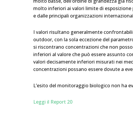
molto basse, dell’ordine di grandezza già r
molto inferiori ai valori limite di esposizione
e dalle principali organizzazioni internazional
I valori risultano generalmente confrontabil
outdoor, con la sola eccezione del parametro 
si riscontrano concentrazioni che non posso
inferiori al valore che può essere assunto co
valori decisamente inferiori misurati nei mede
concentrazioni possano essere dovute a even
L’esito del monitoraggio biologico non ha evi
Leggi il Report 20