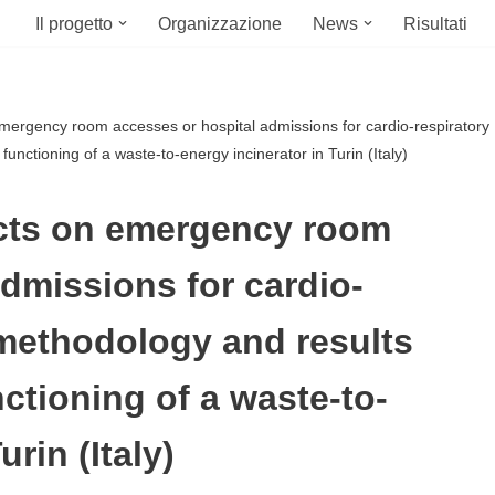
Il progetto
Organizzazione
News
Risultati
emergency room accesses or hospital admissions for cardio-respiratory
unctioning of a waste-to-energy incinerator in Turin (Italy)
ects on emergency room
dmissions for cardio-
 methodology and results
nctioning of a waste-to-
rin (Italy)