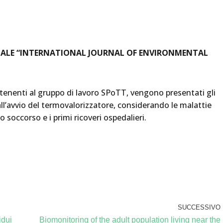
NALE “INTERNATIONAL JOURNAL OF ENVIRONMENTAL
rtenenti al gruppo di lavoro SPoTT, vengono presentati gli
 dall’avvio del termovalorizzatore, considerando le malattie
to soccorso e i primi ricoveri ospedalieri.
SUCCESSIVO
idui
Biomonitoring of the adult population living near the