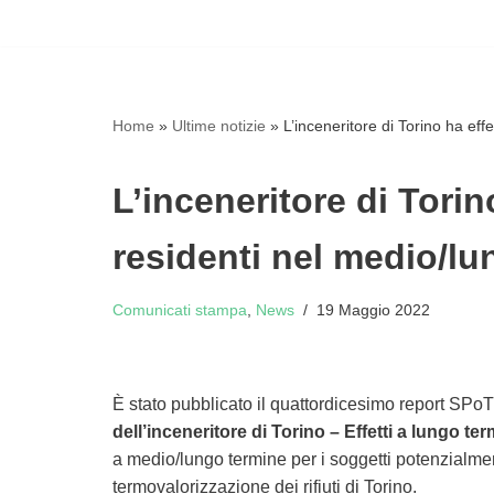
Vai
al
contenuto
Home
»
Ultime notizie
»
L’inceneritore di Torino ha eff
L’inceneritore di Torino
residenti nel medio/l
Comunicati stampa
,
News
19 Maggio 2022
È stato pubblicato il quattordicesimo report SPoT
dell’inceneritore di Torino – Effetti a lungo te
a medio/lungo termine per i soggetti potenzialment
termovalorizzazione dei rifiuti di Torino.