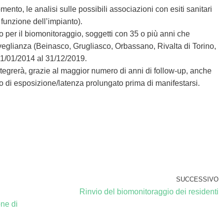
omento, le analisi sulle possibili associazioni con esiti sanitari
n funzione dell’impianto).
 per il biomonitoraggio, soggetti con 35 o più anni che
orveglianza (Beinasco, Grugliasco, Orbassano, Rivalta di Torino,
01/01/2014 al 31/12/2019.
integrerà, grazie al maggior numero di anni di follow-up, anche
 di esposizione/latenza prolungato prima di manifestarsi.
SUCCESSIVO
Rinvio del biomonitoraggio dei residenti
one di