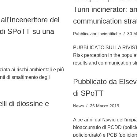
Turin incinerator: 
all’Inceneritore del
communication stra
 di SPoTT su una
Pubblicazioni scientifiche
30 M
PUBBLICATO SULLA RIVIS
Risk perception in the populat
results and communication str
ata ai rischi ambientali e più
anti di smaltimento degli
Pubblicato da Elsevi
di SPoTT
li di diossine e
News
26 Marzo 2019
A tre anni dall’avvio dell’impi
bioaccumulo di PCDD (policl
policlorurato) e PCB (policloro