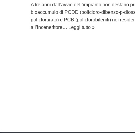
A tre anni dall’avvio dell’impianto non destano pre
bioaccumulo di PCDD (policloro-dibenzo-p-dios
policlorurato) e PCB (policlorobifenili) nei residen
all’inceneritore…
Leggi tutto »