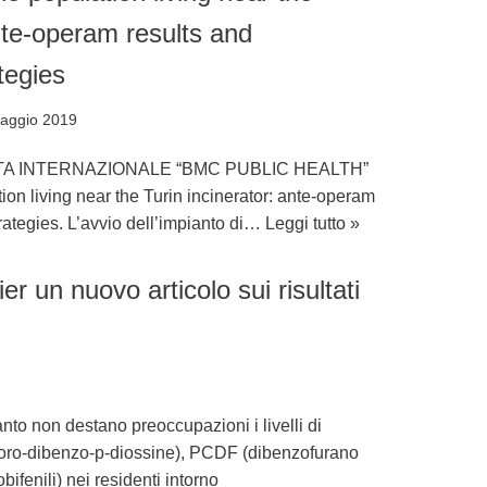
ante-operam results and
tegies
aggio 2019
TA INTERNAZIONALE “BMC PUBLIC HEALTH”
ion living near the Turin incinerator: ante-operam
ategies. L’avvio dell’impianto di…
Leggi tutto »
er un nuovo articolo sui risultati
anto non destano preoccupazioni i livelli di
oro-dibenzo-p-diossine), PCDF (dibenzofurano
bifenili) nei residenti intorno