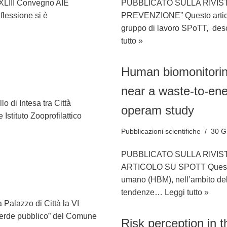
l XLIII Convegno AIE
PUBBLICATO SULLA RIVIST
flessione si è
PREVENZIONE” Questo articolo
gruppo di lavoro SPoTT, desc
tutto »
Human biomonitoring
near a waste-to-ener
lo di Intesa tra Città
operam study
 Istituto Zooprofilattico
Pubblicazioni scientifiche
30 G
PUBBLICATO SULLA RIVI
ARTICOLO SU SPOTT Questa i
umano (HBM), nell’ambito del
tendenze…
Leggi tutto »
 Palazzo di Città la VI
verde pubblico” del Comune
Risk perception in t