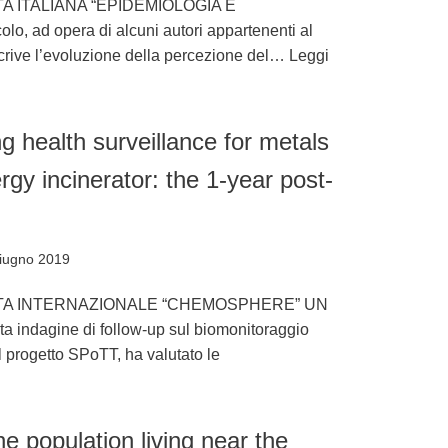
A ITALIANA “EPIDEMIOLOGIA E
, ad opera di alcuni autori appartenenti al
rive l’evoluzione della percezione del…
Leggi
 health surveillance for metals
gy incinerator: the 1-year post-
iugno 2019
STA INTERNAZIONALE “CHEMOSPHERE” UN
ndagine di follow-up sul biomonitoraggio
 progetto SPoTT, ha valutato le
he population living near the